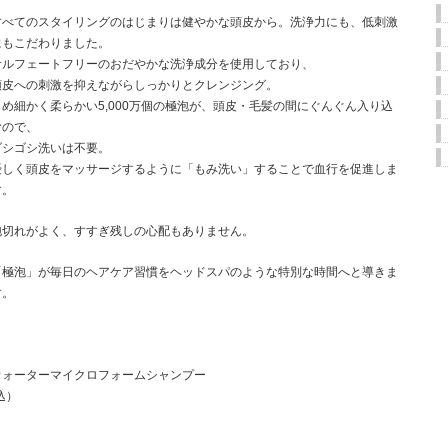
すべてのスタイリングのはじまりは健やかな頭皮から。洗浄力にも、低刺激
にもこだわりました。
サルフェートフリーのおだやかな洗浄成分を使用しており、
頭皮への刺激を抑えながらしっかりとクレンジング。
きめ細かく柔らかい5,000万個の極泡が、頭皮・毛髪の間にぐんぐん入り込
むので、
ゴシゴシ洗いは不要。
優しく頭皮をマッサージするように「もみ洗い」することで血行を促進しま
す。
泡切れがよく、すすぎ残しの心配もありません。
「極泡」が毎日のヘアケア習慣をヘッドスパのような特別な時間へと導きま
す。
ウォーターマイクロフォームシャンプー
税込）