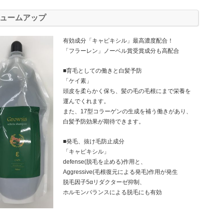
ュームアップ
有効成分「キャピキシル」最高濃度配合！
「フラーレン」ノーベル賞受賞成分も高配合
■育毛としての働きと白髪予防
「ケイ素」
頭皮を柔らかく保ち、髪の毛の毛根にまで栄養を
運んでくれます。
また、17型コラーゲンの生成を補う働きがあり、
白髪予防効果が期待できます。
■発毛、抜け毛防止成分
「キャピキシル」
defense(脱毛を止める)作用と、
Aggressive(毛根復元による発毛)作用が発生
脱毛因子5αリダクターゼ抑制、
ホルモンバランスによる脱毛にも有効