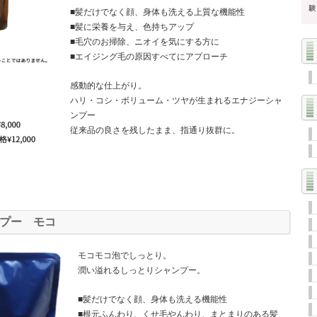
■髪だけでなく顔、身体も洗える上質な機能性
■髪に栄養を与え、色持ちアップ
■毛穴のお掃除、ニオイを気にする方に
■エイジング毛の原因すべてにアプローチ
感動的な仕上がり。
ハリ・コシ・ボリューム・ツヤが生まれるエナジーシャ
ンプー
従来品の良さを残したまま、指通り抜群に。
プー モコ
モコモコ泡でしっとり。
潤い溢れるしっとりシャンプー。
■髪だけでなく顔、身体も洗える機能性
■根元ふんわり、くせ毛やんわり、まとまりのある髪