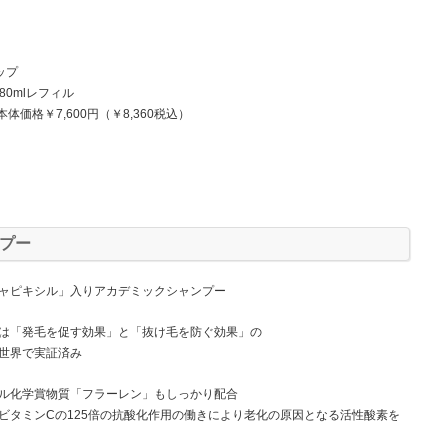
ップ
mlレフィル
本体価格￥7,600円（￥8,360税込）
プー
ャピキシル」入りアカデミックシャンプー
は「発毛を促す効果」と「抜け毛を防ぐ効果」の
世界で実証済み
ル化学賞物質「フラーレン」もしっかり配合
ビタミンCの125倍の抗酸化作用の働きにより老化の原因となる活性酸素を