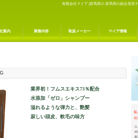
有限会社マイア |群馬県の 群馬県の総合美
社案内
業務内容
取扱メーカー
マイア情報
G
業界初！フムスエキス73％配合
水添加「ゼロ」シャンプー
溢れるような弾力と、艶髪
寂しい頭皮、軟毛の味方